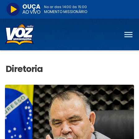
OUÇA
No ar das
14:00
às
15:00
AO VIVO
MOMENTO MISSIONÁRIO
Diretoria