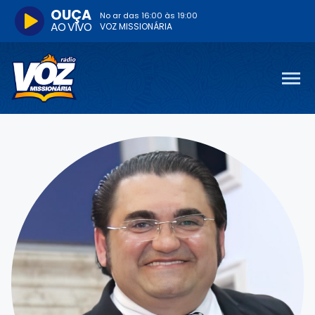
OUÇA
No ar das
16:00
às
19:00
AO VIVO
VOZ MISSIONÁRIA