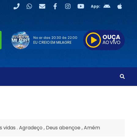
App:
OUÇA
No ar das
20:30
às
22:00
AO VIVO
EU CREIO EM MILAGRE
ssas vidas . Agradeço , Deus abençoe , Amém