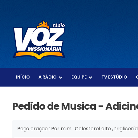
INÍCIO
A RÁDIO
EQUIPE
TV ESTÚDIO
Pedido de Musica - Adiciné
Peço oração : Por mim : Colesterol alto , triglice