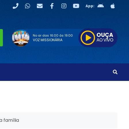
App:
OUÇA
No ar das
16:00
às
19:00
AO VIVO
VOZ MISSIONÁRIA
a família