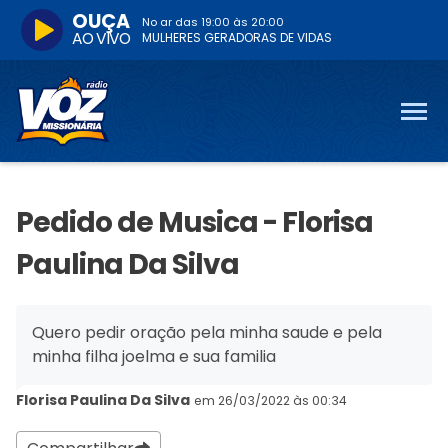
OUÇA
No ar das
19:00
às
20:00
AO VIVO
MULHERES GERADORAS DE VIDAS
Pedido de Musica - Florisa
Paulina Da Silva
Quero pedir oração pela minha saude e pela
minha filha joelma e sua familia
Florisa Paulina Da Silva
em 26/03/2022 às 00:34