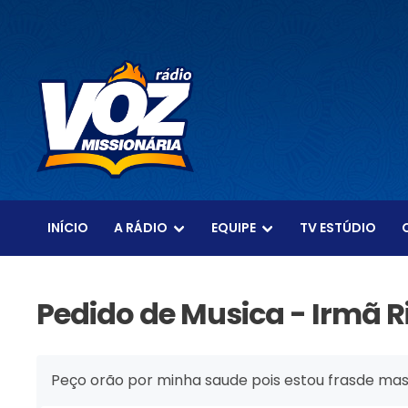
INÍCIO
A RÁDIO
EQUIPE
TV ESTÚDIO
Pedido de Musica - Irmã R
Peço orão por minha saude pois estou frasde ma