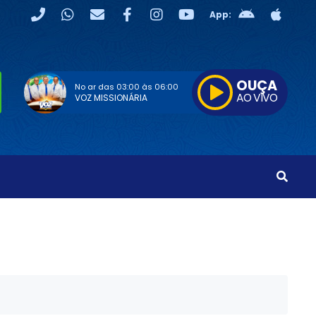
App:
OUÇA
No ar das
03:00
às
06:00
AO VIVO
VOZ MISSIONÁRIA