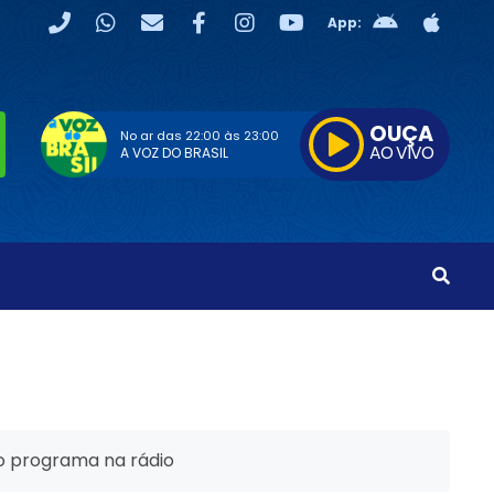
App:
OUÇA
No ar das
22:00
às
23:00
AO VIVO
A VOZ DO BRASIL
o programa na rádio