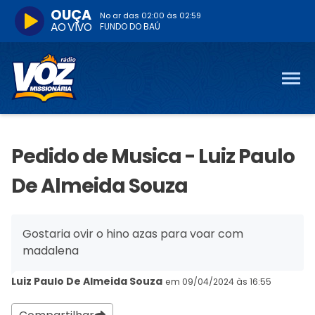
OUÇA
No ar das
02:00
às
02:59
AO VIVO
FUNDO DO BAÚ
Pedido de Musica - Luiz Paulo
De Almeida Souza
Gostaria ovir o hino azas para voar com
madalena
Luiz Paulo De Almeida Souza
em 09/04/2024 às 16:55