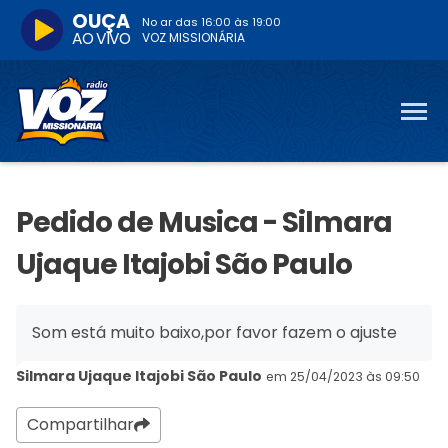
OUÇA
No ar das
16:00
às
19:00
AO VIVO
VOZ MISSIONÁRIA
Pedido de Musica - Silmara
Ujaque Itajobi São Paulo
Som está muito baixo,por favor fazem o ajuste
Silmara Ujaque Itajobi São Paulo
em 25/04/2023 às 09:50
Compartilhar