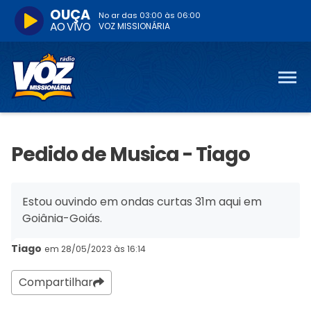
OUÇA
No ar das
03:00
às
06:00
AO VIVO
VOZ MISSIONÁRIA
Pedido de Musica - Tiago
Estou ouvindo em ondas curtas 31m aqui em
Goiânia-Goiás.
Tiago
em 28/05/2023 às 16:14
Compartilhar