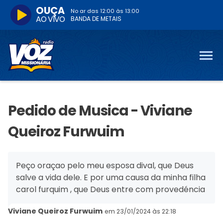
OUÇA
No ar das
12:00
às
13:00
AO VIVO
BANDA DE METAIS
Pedido de Musica - Viviane
Queiroz Furwuim
Peço oraçao pelo meu esposa dival, que Deus
salve a vida dele. E por uma causa da minha filha
carol furquim , que Deus entre com provedéncia
Viviane Queiroz Furwuim
em 23/01/2024 às 22:18